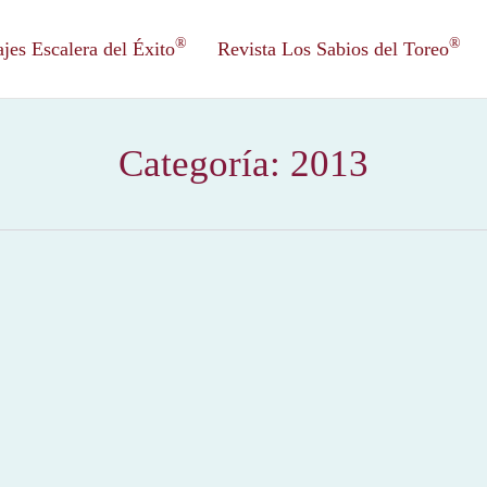
®
®
es Escalera del Éxito
Revista Los Sabios del Toreo
Categoría:
2013