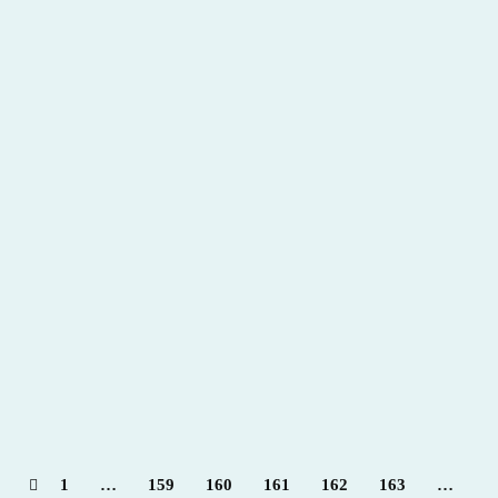
Revista el Taurino nº 55
2013
,
Hemeroteca
Por
Claudia Starchevich
12 enero, 2013
Informa
Redacción Sabios del Toreo
1
…
159
160
161
162
163
…