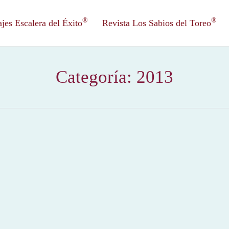
®
®
es Escalera del Éxito
Revista Los Sabios del Toreo
Categoría:
2013