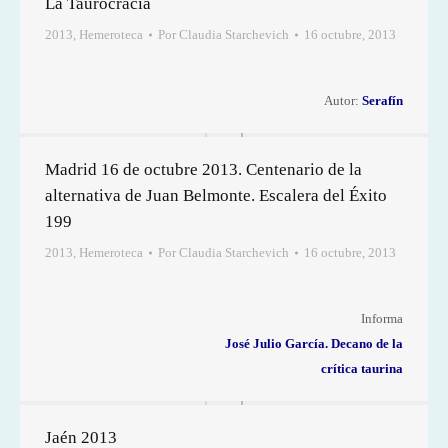
La Taurocracia
2013
,
Hemeroteca
Por
Claudia Starchevich
16 octubre, 2013
Autor:
Serafín
Madrid 16 de octubre 2013. Centenario de la
alternativa de Juan Belmonte. Escalera del Éxito
199
2013
,
Hemeroteca
Por
Claudia Starchevich
16 octubre, 2013
Informa
José Julio García. Decano de la
crítica taurina
Jaén 2013