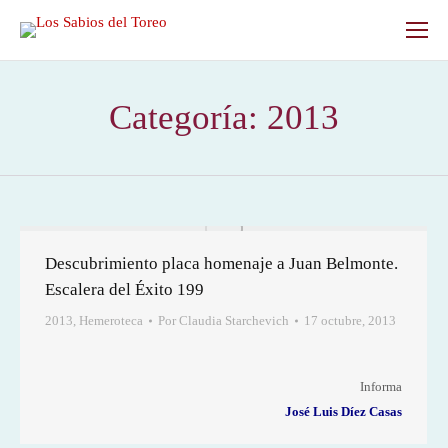
Categoría:
2013
Descubrimiento placa homenaje a Juan Belmonte.
Escalera del Éxito 199
2013
,
Hemeroteca
Por
Claudia Starchevich
17 octubre, 2013
Informa
José Luis Díez Casas