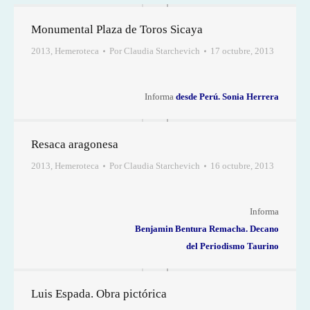
Monumental Plaza de Toros Sicaya
2013
,
Hemeroteca
Por
Claudia Starchevich
17 octubre, 2013
Informa
desde Perú. Sonia Herrera
Resaca aragonesa
2013
,
Hemeroteca
Por
Claudia Starchevich
16 octubre, 2013
Informa
Benjamin Bentura Remacha. Decano
del Periodismo Taurino
Luis Espada. Obra pictórica