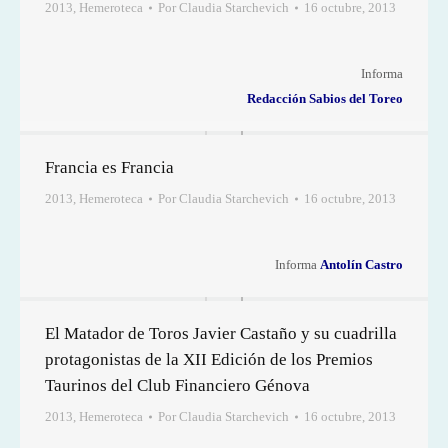
2013
,
Hemeroteca
Por
Claudia Starchevich
16 octubre, 2013
Informa
Redacción Sabios del Toreo
Francia es Francia
2013
,
Hemeroteca
Por
Claudia Starchevich
16 octubre, 2013
Informa
Antolín Castro
El Matador de Toros Javier Castaño y su cuadrilla
protagonistas de la XII Edición de los Premios
Taurinos del Club Financiero Génova
2013
,
Hemeroteca
Por
Claudia Starchevich
16 octubre, 2013