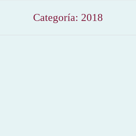
Categoría:
2018
La suerte de varas, II
2018
,
Hemeroteca
Por
Claudia Starchevich
4 julio, 2018