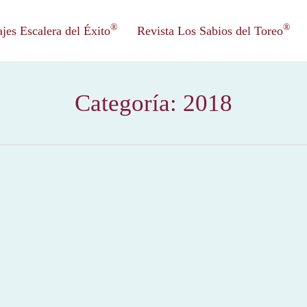
®
®
es Escalera del Éxito
Revista Los Sabios del Toreo
Categoría:
2018