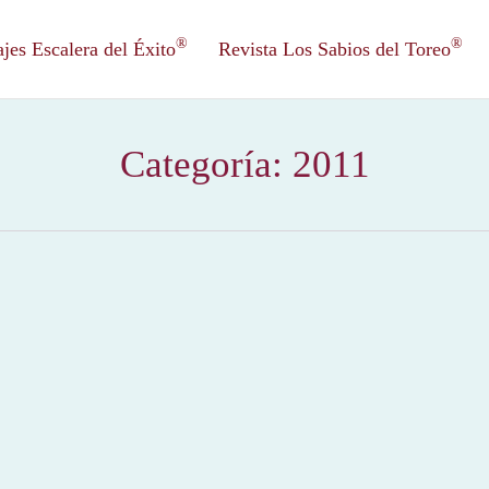
®
®
es Escalera del Éxito
Revista Los Sabios del Toreo
Categoría:
2011