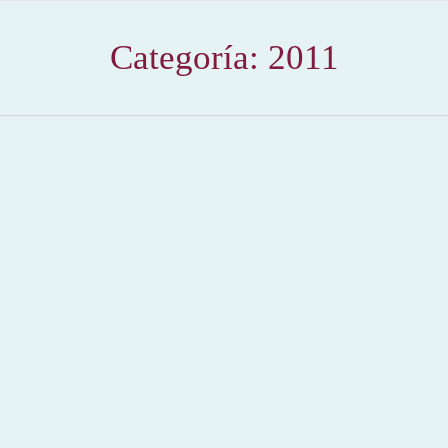
Categoría:
2011
¡Ese es el camino Arturo Saldívar!
2011
,
Hemeroteca
Por
Claudia Starchevich
22 mayo, 2011
Informa
José Mata