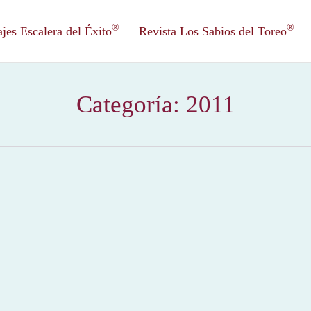
®
®
es Escalera del Éxito
Revista Los Sabios del Toreo
Categoría:
2011