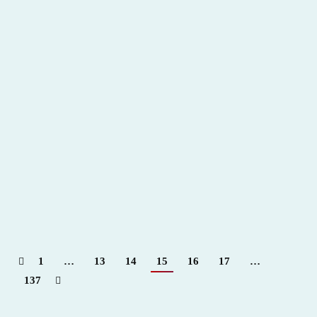
España, sus plazas de toros. Jerez de los
Caballeros
2011
,
Hemeroteca
Por
Claudia Starchevich
13 diciembre, 2011
Informa
Juan Silva Verdús. Escalera del Éxito 80
1
…
13
14
15
16
17
…
137