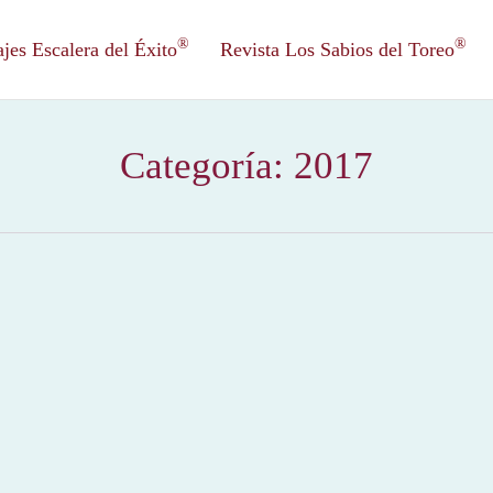
®
®
es Escalera del Éxito
Revista Los Sabios del Toreo
Categoría:
2017