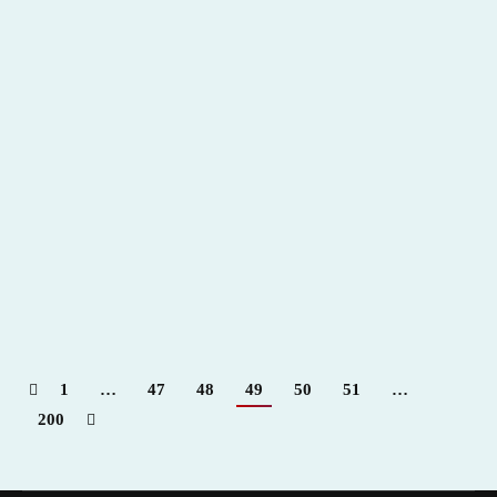
Festejos Populares Pilar 2012
2012
,
Hemeroteca
Por
Claudia Starchevich
4 octubre, 2012
Informa
Toropasión
1
…
47
48
49
50
51
…
200