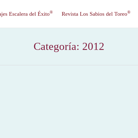
®
®
es Escalera del Éxito
Revista Los Sabios del Toreo
Categoría:
2012