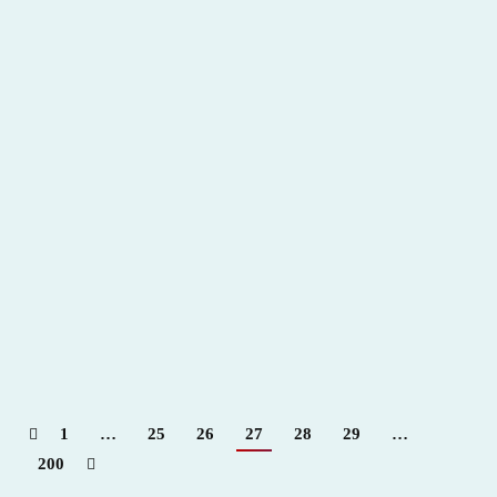
Cuadri y Reyes distinguidos con trofeo José María
Martorell
2012
,
Hemeroteca
Por
Claudia Starchevich
16 noviembre, 2012
Informa
Ladis Rodriguez
1
…
25
26
27
28
29
…
200