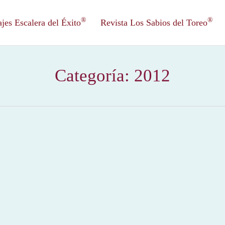
®
®
es Escalera del Éxito
Revista Los Sabios del Toreo
Categoría:
2012