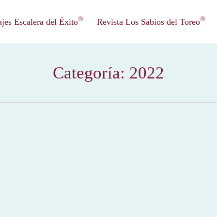
®
®
es Escalera del Éxito
Revista Los Sabios del Toreo
Categoría:
2022