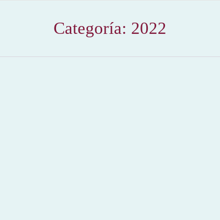
Categoría:
2022
PINCELADAS DE UNA TERTULIA – Para + info
haz clic👆 🇪🇸