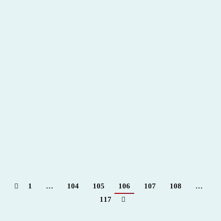
Garrido y Campolargo los más destacados en San
Cristóbal – Para + info haz clic👆 🇪🇸
2022
,
Hemeroteca
Por
Claudia Starchevich
3 febrero, 2022
1
…
104
105
106
107
108
…
117