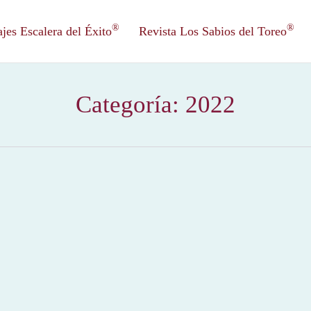
®
®
es Escalera del Éxito
Revista Los Sabios del Toreo
Categoría:
2022