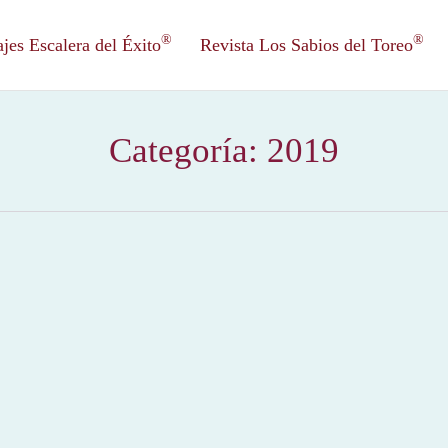
®
®
es Escalera del Éxito
Revista Los Sabios del Toreo
Categoría:
2019