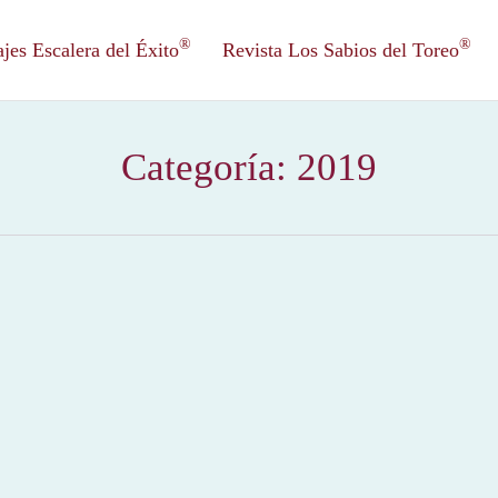
®
®
es Escalera del Éxito
Revista Los Sabios del Toreo
Categoría:
2019