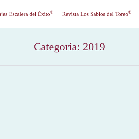
®
®
es Escalera del Éxito
Revista Los Sabios del Toreo
Categoría:
2019
límpico de Lausanne – Para + info haz clic👆 🇪🇸