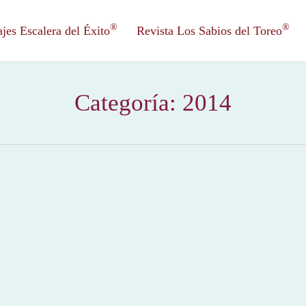
®
®
es Escalera del Éxito
Revista Los Sabios del Toreo
Categoría:
2014