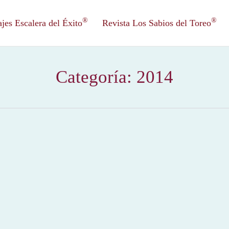
®
®
es Escalera del Éxito
Revista Los Sabios del Toreo
Categoría:
2014