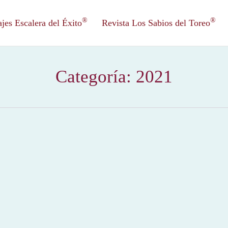
®
®
es Escalera del Éxito
Revista Los Sabios del Toreo
Categoría:
2021