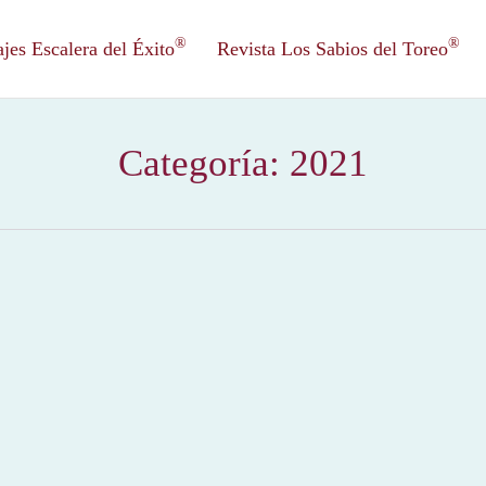
®
®
es Escalera del Éxito
Revista Los Sabios del Toreo
Categoría:
2021