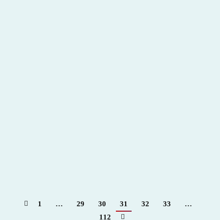
Coloquios Fundación Diario Madrid – Para + info
haz clic👆 🇪🇸
2020
,
Hemeroteca
Por
Claudia Starchevich
22 septiembre, 2020
1
…
29
30
31
32
33
…
112