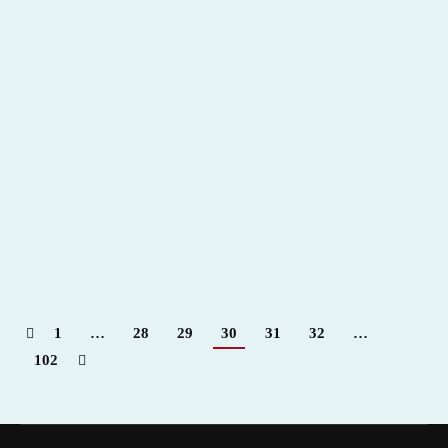
Link de la semana…
2016
,
Hemeroteca
Por
Claudia Starchevich
25 julio, 2016
Informa
C. Starchevich
1
…
28
29
30
31
32
…
102