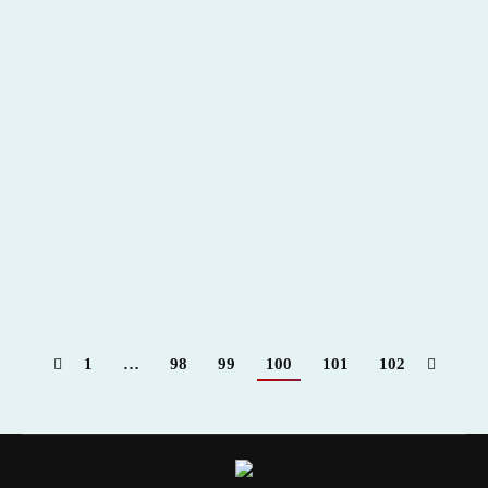
Homenaje a Don Jose Joaquín Moreno De Silva en
la Peña Taurina `Los Cabales´
2016
,
Hemeroteca
Por
Claudia Starchevich
4 enero, 2016
Informa
Juan Sáez de Retana (Reconocimiento Un
Romántico del Toreo  Rafael Sánchez Pipo)
1
…
98
99
100
101
102