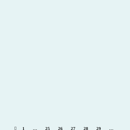
l Seminario del Instituto Patrimonio Cultural
Español. Ganadería de bravo – Para + info haz clic
👆 🇪🇸
2023
,
Hemeroteca
Por
Claudia Starchevich
8 octubre, 2023
1
…
25
26
27
28
29
…