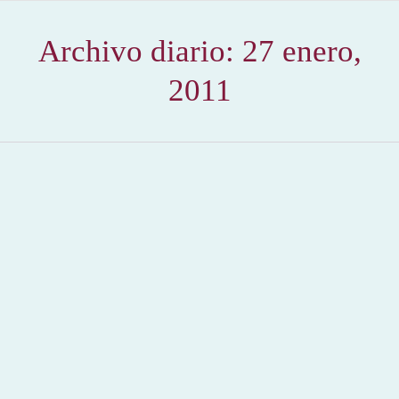
Archivo diario:
27 enero,
2011
EL SORO y el Alcalde de Torrejón de Ardoz
homenajeados por el Rincón Taurino de Torrejón
de Ardoz
2011
,
Hemeroteca
Por
Claudia Starchevich
27 enero, 2011
El próximo 11 de febrero, en el Restaurante BOTEMAR,
el Rincón Taurino de Torrejón de Ardoz celebrará su
cena anual.