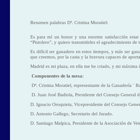
Resumen palabras Dª. Cristina Moratiel:
Es para mí un honor y una enorme satisfacción estar 
“Pistolero”, y quiero transmitirles el agradecimiento d
Es difícil ser ganadero en estos tiempos, y más ser ga
que creemos, por la casta y la bravura capaces de aporta
Madrid es mi plaza, en ella me he criado, y mi máxima il
Componentes de la mesa:
Dª. Cristina Moratiel, representante de la Ganadería ¨ Ba
D. Juan José Badiola, Presidente del Consejo General d
D. Ignacio Oroquieta, Vicepresidente del Consejo Gene
D. Antonio Gallego, Secretario del Jurado.
D. Santiago Malpica, Presidente de la Asociación de Vete