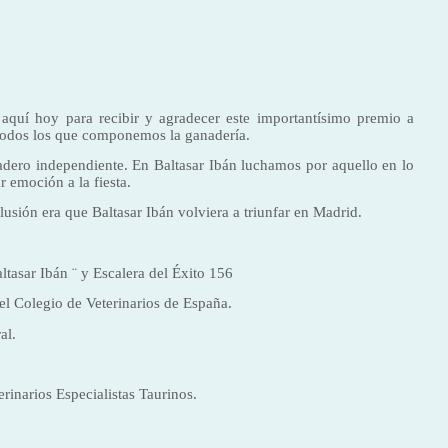
aquí hoy para recibir y agradecer este importantísimo premio a
e todos los que componemos la ganadería.
nadero independiente. En Baltasar Ibán luchamos por aquello en lo
r emoción a la fiesta.
usión era que Baltasar Ibán volviera a triunfar en Madrid.
ltasar Ibán ¨ y Escalera del Éxito 156
el Colegio de Veterinarios de España.
ral.
rinarios Especialistas Taurinos.