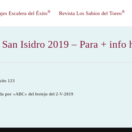
®
®
es Escalera del Éxito
Revista Los Sabios del Toreo
San Isidro 2019 – Para + info 
xito 123
da por «ABC» del festejo del 2-V-2019