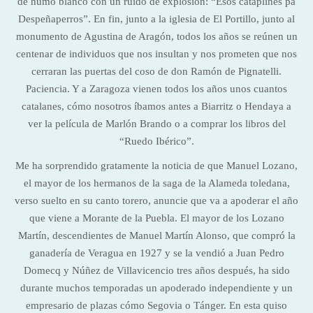
de humo blanco con un ruido de explosión: “Esos cataplines pa
Despeñaperros”. En fin, junto a la iglesia de El Portillo, junto al
monumento de Agustina de Aragón, todos los años se reúnen un
centenar de individuos que nos insultan y nos prometen que nos
cerraran las puertas del coso de don Ramón de Pignatelli.
Paciencia. Y a Zaragoza vienen todos los años unos cuantos
catalanes, cómo nosotros íbamos antes a Biarritz o Hendaya a
ver la película de Marlón Brando o a comprar los libros del
“Ruedo Ibérico”.
Me ha sorprendido gratamente la noticia de que Manuel Lozano,
el mayor de los hermanos de la saga de la Alameda toledana,
verso suelto en su canto torero, anuncie que va a apoderar el año
que viene a Morante de la Puebla. El mayor de los Lozano
Martín, descendientes de Manuel Martín Alonso, que compró la
ganadería de Veragua en 1927 y se la vendió a Juan Pedro
Domecq y Núñez de Villavicencio tres años después, ha sido
durante muchos temporadas un apoderado independiente y un
empresario de plazas cómo Segovia o Tánger. En esta quiso