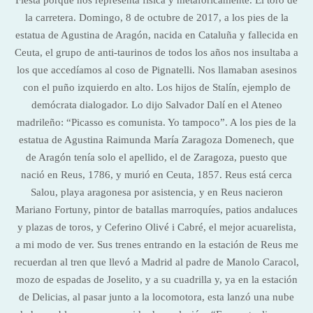
Fiesta porque nos representa física y metafóricamente. El toro de
la carretera. Domingo, 8 de octubre de 2017, a los pies de la
estatua de Agustina de Aragón, nacida en Cataluña y fallecida en
Ceuta, el grupo de anti-taurinos de todos los años nos insultaba a
los que accedíamos al coso de Pignatelli. Nos llamaban asesinos
con el puño izquierdo en alto. Los hijos de Stalín, ejemplo de
demócrata dialogador. Lo dijo Salvador Dalí en el Ateneo
madrileño: “Picasso es comunista. Yo tampoco”. A los pies de la
estatua de Agustina Raimunda María Zaragoza Domenech, que
de Aragón tenía solo el apellido, el de Zaragoza, puesto que
nació en Reus, 1786, y murió en Ceuta, 1857. Reus está cerca
Salou, playa aragonesa por asistencia, y en Reus nacieron
Mariano Fortuny, pintor de batallas marroquíes, patios andaluces
y plazas de toros, y Ceferino Olivé i Cabré, el mejor acuarelista,
a mi modo de ver. Sus trenes entrando en la estación de Reus me
recuerdan al tren que llevó a Madrid al padre de Manolo Caracol,
mozo de espadas de Joselito, y a su cuadrilla y, ya en la estación
de Delicias, al pasar junto a la locomotora, esta lanzó una nube