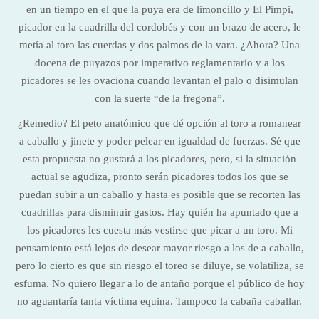
en un tiempo en el que la puya era de limoncillo y El Pimpi,
picador en la cuadrilla del cordobés y con un brazo de acero, le
metía al toro las cuerdas y dos palmos de la vara. ¿Ahora? Una
docena de puyazos por imperativo reglamentario y a los
picadores se les ovaciona cuando levantan el palo o disimulan
con la suerte “de la fregona”.
¿Remedio? El peto anatómico que dé opción al toro a romanear
a caballo y jinete y poder pelear en igualdad de fuerzas. Sé que
esta propuesta no gustará a los picadores, pero, si la situación
actual se agudiza, pronto serán picadores todos los que se
puedan subir a un caballo y hasta es posible que se recorten las
cuadrillas para disminuir gastos. Hay quién ha apuntado que a
los picadores les cuesta más vestirse que picar a un toro. Mi
pensamiento está lejos de desear mayor riesgo a los de a caballo,
pero lo cierto es que sin riesgo el toreo se diluye, se volatiliza, se
esfuma. No quiero llegar a lo de antaño porque el público de hoy
no aguantaría tanta víctima equina. Tampoco la cabaña caballar.