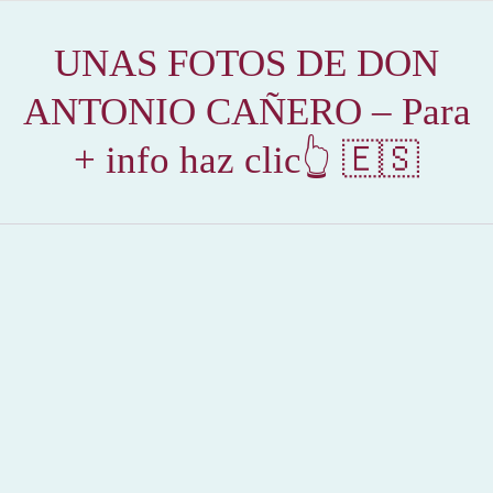
UNAS FOTOS DE DON
ANTONIO CAÑERO – Para
+ info haz clic👆 🇪🇸