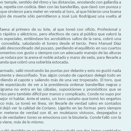
con temple, sentido del ritmo y las distancias, encelando con gallardía a
 repetía con codicia. Bien con las banderillas, que clavó con pureza y
que sirvieron para meter en vereda al toro, al que hicieron una buena
ejón de muerte sólo permitieron a José Luis Rodríguez una vuelta al
faena al primero de su lote, al que toreó con oficio. Profesional y
 rápidos y eléctricos, pero efectivos de cara al público que valoró la
os especiales, entiéndase los acrobáticos saltos de la rana, cobró una
 concedida, saludando el torero desde el tercio. Pero Manuel Díaz
lió descoordinado del puyazo, perdiendo el equilibrio en sus cuartos
 momentos con gusto y siempre con un adecuado manejo de las alturas
ue rodara por la arena el noble astado y mano de seda, para llevarle a
Arganda que cobró una soberbia estocada.
 armado, salió mostrando las puntas por delante y esto no gustó nada
potente y desconfiado. Tras algún conato de capotazo delegó todo en
erdiendo el capote y saliendo más de una vez tropezado. El toro, que
le espectáculo de ver a la presidencia ordenar banderillas negras y
cigrama no entra en las cábalas, suposiciones y pronósticos que se
 chico pero también difícil por manso y complicado, Conde no supo por
mejor ni hablar. Ante el sexto, un toro castaño que tomó los engaños
co más. Le toreó en línea, sin llevarle de verdad salvo en contados
dejó ver la calidad de Coriano. Ligerito en las formas pero siempre
 sin meterse de verdad con él, en muletazos vistosos, despegados y
ta de verdadero toreo se emociona con la bisutería. Conde falló con la
e viene, más de lo mismo.