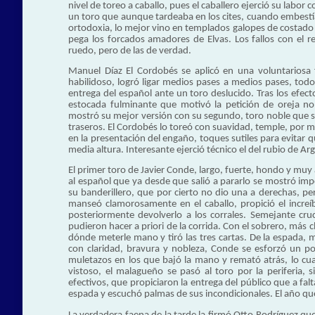
nivel de toreo a caballo, pues el caballero ejerció su labor 
un toro que aunque tardeaba en los cites, cuando embestía,
ortodoxia, lo mejor vino en templados galopes de costado 
pega los forcados amadores de Elvas. Los fallos con el r
ruedo, pero de las de verdad.
Manuel Díaz El Cordobés se aplicó en una voluntariosa 
habilidoso, logró ligar medios pases a medios pases, todos
entrega del español ante un toro deslucido. Tras los efect
estocada fulminante que motivó la petición de oreja no
mostró su mejor versión con su segundo, toro noble que sa
traseros. El Cordobés lo toreó con suavidad, temple, por
en la presentación del engaño, toques sutiles para evitar q
media altura. Interesante ejerció técnico el del rubio de 
El primer toro de Javier Conde, largo, fuerte, hondo y muy
al español que ya desde que salió a pararlo se mostró im
su banderillero, que por cierto no dio una a derechas, p
manseó clamorosamente en el caballo, propició el increíb
posteriormente devolverlo a los corrales. Semejante cru
pudieron hacer a priori de la corrida. Con el sobrero, más
dónde meterle mano y tiró las tres cartas. De la espada, 
con claridad, bravura y nobleza, Conde se esforzó un po
muletazos en los que bajó la mano y remató atrás, lo cual 
vistoso, el malagueño se pasó al toro por la periferia,
efectivos, que propiciaron la entrega del público que a fal
espada y escuchó palmas de sus incondicionales. El año qu