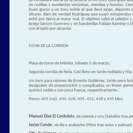
La verdadera faena de la tarde la firmó Otto Rodríguez qu
de rodillas y excelentes verónicas, mecidas y hondas. Cen
buen gusto a un toro noble al que llevó largo, dejando 
alturas. Bien de verdad Rodríguez que cuajó estupendos d
echó por tierra al matar mal. El séptimo saltó al callejón
brega Gerson Guerrero y en banderillas Fabián Ramírez y Di
con él optó por abreviar.
FICHA DE LA CORRIDA
Plaza de toros de Mérida. Sábado 5 de marzo.
Segunda corrida de feria. Casi lleno en tarde nublada y fría.
Un toro para rejones de Ernesto Gutiérrez, tardo pero bra
desiguales de presentación y complicados en líneas gene
quinto) noble y con poca fuerza, respectivamente.
Pesos: 425 (rej), 430, 426, 435, 452, 428 y 435 kilos.
Manuel Díaz El Cordobés
, de celeste y oro (Saludos tras p
Javier Conde
, de lila y azabache (Pitos tras aviso y palmas)