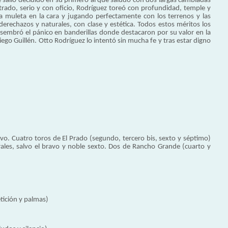
e salió decidido en su primero al que saludó con dos largas cambiadas
trado, serio y con oficio, Rodríguez toreó con profundidad, temple y
la muleta en la cara y jugando perfectamente con los terrenos y las
erechazos y naturales, con clase y estética. Todos estos méritos los
 y sembró el pánico en banderillas donde destacaron por su valor en la
ego Guillén. Otto Rodríguez lo intentó sin mucha fe y tras estar digno
vo. Cuatro toros de El Prado (segundo, tercero bis, sexto y séptimo)
rales, salvo el bravo y noble sexto. Dos de Rancho Grande (cuarto y
etición y palmas)