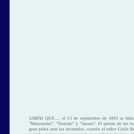
SABÍAS
QUE
….
el 13 de septiembre de 1893 se lidi
"Mazzantini", "Torerito" y "Jarana". El quinto de los t
gran pelea ante los montados, cuando el señor Girón Sev