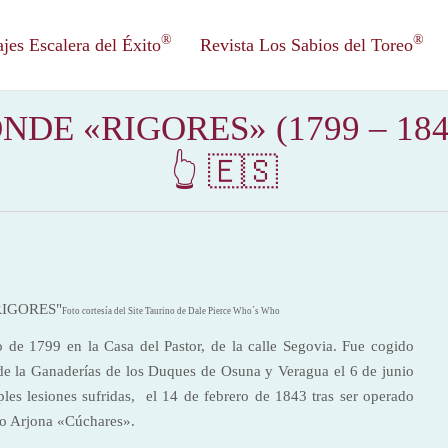
®
®
es Escalera del Éxito
Revista Los Sabios del Toreo
«RIGORES» (1799 – 1843) –
👆 🇪🇸
Foto cortesía del Site Taurino de Dale Pierce Who´s Who
 de 1799 en la Casa del Pastor, de la calle Segovia. Fue cogido
de la Ganaderías de los Duques de Osuna y Veragua el 6 de junio
les lesiones sufridas, el 14 de febrero de 1843 tras ser operado
sco Arjona «Cúchares».