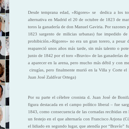
Desde temprana edad, «Rigores» se dedica a los to
alternativa en Madrid el 20 de octubre de 1823 de man
toros la ganadería de don Manuel Gaviria. Por razones p
1823 sargento de milicias urbanas) fue impedido de 
prohibición.»Rigores» no era un gran torero, a pesar 
reapareció unos años más tarde, sin más talento o pot
junio de 1842 por el toro «Bravio» de las ganaderías 
a aparecer en la arena, pero mucho más débil y con me
cirugías, pero finalmente murió en la Villa y Corte el
Juan José Zaldívar Ortega)
Por su parte el célebre cronista d. Juan José de Bon
figura destacada en el campo político liberal – fue sarg
1843, como consecuencia de las cornadas recibidas en la
un festejo en el que alternaría con Francisco Arjona (
el lidiado en segundo lugar, que atendía por “Bravío” f