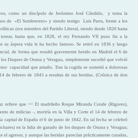
ros, como un discípulo de Jerónimo José Cándido, y toma la
os de «El Sombrerero» y siendo testigo Luis Parra, frente a los
olíticas (era miembro del Partido Liberal, siendo desde 1820 hasta
torear, hasta que, en 1828, el rey Fernando VII puso fin a la
de su áspera vida le ha hecho famoso. Se retiró en 1836 y luego
encial, de forma que resultó gravemente herido en Madrid el 6 de
de los Duques de Osuna y Veragua, simplemente sucedió que volvió
nor capacidad que antaño. Tras la cogida se sometió a dolorosas
 14 de febrero de 1843 a resultas de sus heridas. (Crónica de don
ifaz refiere que << El madrileño Roque Miranda Conde (Rigores),
ento de milicias -, moriría en la Villa y Corte el 14 de febrero de
 capital de España el 6 de junio de 1842. En tal fecha se celebró
Cúchares) en la lidia de ganado de los duques de Osuna y Veragua;
ue el agresor, y aunque las heridas parecían prácticamente curadas,