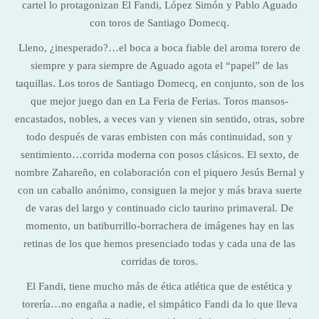
cartel lo protagonizan El Fandi, López Simón y Pablo Aguado
con toros de Santiago Domecq.
Lleno, ¿inesperado?…el boca a boca fiable del aroma torero de
siempre y para siempre de Aguado agota el “papel” de las
taquillas. Los toros de Santiago Domecq, en conjunto, son de los
que mejor juego dan en La Feria de Ferias. Toros mansos-
encastados, nobles, a veces van y vienen sin sentido, otras, sobre
todo después de varas embisten con más continuidad, son y
sentimiento…corrida moderna con posos clásicos. El sexto, de
nombre Zahareño, en colaboración con el piquero Jesús Bernal y
con un caballo anónimo, consiguen la mejor y más brava suerte
de varas del largo y continuado ciclo taurino primaveral. De
momento, un batiburrillo-borrachera de imágenes hay en las
retinas de los que hemos presenciado todas y cada una de las
corridas de toros.
El Fandi, tiene mucho más de ética atlética que de estética y
torería…no engaña a nadie, el simpático Fandi da lo que lleva