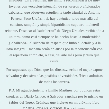
añadidos. En el resumen, me limito a recomendar a los muy
jóvenes con vocación-intención de ser toreros o aficionados
cabales… que observen-estudien la tarde triunfal de Antonio
Ferrera, Paco Ureña… sí, hay auténtico toreo más allá del
cansino, ramplón y simple bipartidismo capotero-muleteril
reinante. Destacar al “subalterno” de Diego Urdiales recibiendo a
un toro, como casi siempre se ha hecho hasta la modernidad
globalizada…el silencio de respeto que hubo al detalle y a la
lidia integral…mañana serán aplausos por la reconciliación con
el repertorio completo, o casi, del arte más puro y duro que
existe.
Por supuesto, que Dios, que los dioses… echen el mejor capote
salvador y decisivo a las posibles adversidades físicas-anímicas
de todos los toreros.
P.D. Mi agradecimiento a Emilio Martínez por publicar estas
crónicas en Diario Crítico. A Salvador Sánchez por lo mismo en
Sabios del Toreo. Crónicas que incluyo en mi próximo libro:
CASOS, COSAS, COSOS. Hasta siempre.