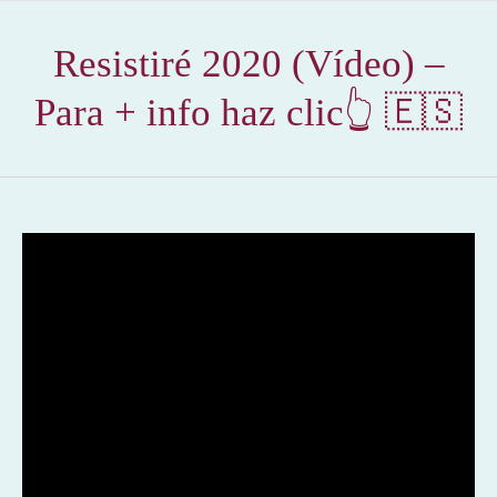
Resistiré 2020 (Vídeo) –
Para + info haz clic👆 🇪🇸