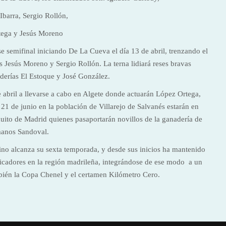
Ibarra, Sergio Rollón,
tega y Jesús Moreno
se semifinal iniciando De La Cueva el día 13 de abril, trenzando el
 Jesús Moreno y Sergio Rollón. La terna lidiará reses bravas
derías El Estoque y José González.
e abril a llevarse a cabo en Algete donde actuarán López Ortega,
 21 de junio en la población de Villarejo de Salvanés estarán en
rcuito de Madrid quienes pasaportarán novillos de la ganadería de
anos Sandoval.
rino alcanza su sexta temporada, y desde sus inicios ha mantenido
picadores en la región madrileña, integrándose de ese modo a un
ién la Copa Chenel y el certamen Kilómetro Cero.