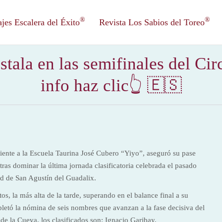
®
®
es Escalera del Éxito
Revista Los Sabios del Toreo
stala en las semifinales del Ci
info haz clic👆 🇪🇸
iente a la Escuela Taurina José Cubero “Yiyo”, aseguró su pase
tras dominar la última jornada clasificatoria celebrada el pasado
ad de San Agustín del Guadalix.
s, la más alta de la tarde, superando en el balance final a su
letó la nómina de seis nombres que avanzan a la fase decisiva del
 de la Cueva, los clasificados son: Ignacio Garibay,