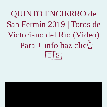
QUINTO ENCIERRO de
San Fermín 2019 | Toros de
Victoriano del Río (Vídeo)
– Para + info haz clic👆
🇪🇸