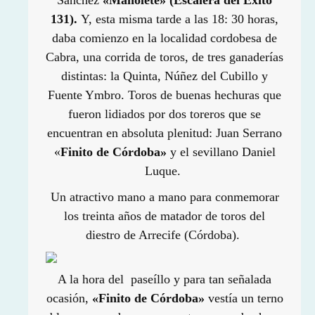
Sánchez
«Manolete» (Escalera del Éxito
131).
Y, esta misma tarde a las 18: 30 horas,
daba comienzo en la localidad cordobesa de
Cabra, una corrida de toros, de tres ganaderías
distintas: la Quinta, Núñez del Cubillo y
Fuente Ymbro. Toros de buenas hechuras que
fueron lidiados por dos toreros que se
encuentran en absoluta plenitud: Juan Serrano
«
Finito de Córdoba»
y el sevillano Daniel
Luque.
Un atractivo mano a mano para conmemorar
los treinta años de matador de toros del
diestro de Arrecife (Córdoba).
A la hora del paseíllo y para tan señalada
ocasión,
«Finito de Córdoba»
vestía un terno