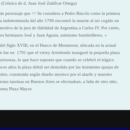
. (Crónica de d. Juan José Zaldívar Ortega)
 este personaje que << Se considera a Pedro Rincón como la primera
cha indeterminada del año 1790 encontró la muerte al ser cogido en
otivo de la jura de fidelidad de Argentina a Carlos IV. Por cierto,
s los hermanos José y Juan Aguiar, asimismo banderilleros. «
 del Siglo XVIII, en el Hueco de Montserrat, ubicada en la actual
que fue en 1791 que el virrey Arredondo inauguró la pequeña plaza
ersonas, lo que hace suponer que cuando se celebró el trágico
ocos años la plaza debió ser demolida por las insistentes quejas de
etiro, construida según diseño morisco por el alarife y maestro
stas taurinas en Buenos Aires se efectuaban, a falta de otro sitio,
isma Plaza Mayor.