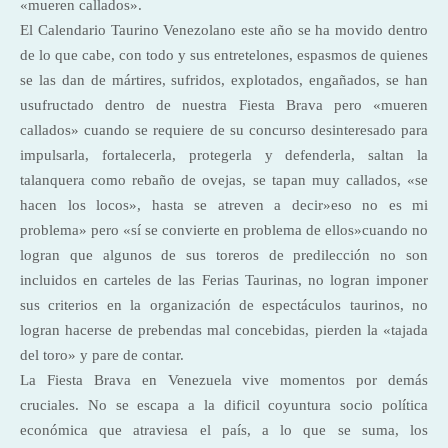
«mueren callados».
El Calendario Taurino Venezolano este año se ha movido dentro
de lo que cabe, con todo y sus entretelones, espasmos de quienes
se las dan de mártires, sufridos, explotados, engañados, se han
usufructado dentro de nuestra Fiesta Brava pero «mueren
callados» cuando se requiere de su concurso desinteresado para
impulsarla, fortalecerla, protegerla y defenderla, saltan la
talanquera como rebaño de ovejas, se tapan muy callados, «se
hacen los locos», hasta se atreven a decir»eso no es mi
problema» pero «sí se convierte en problema de ellos»cuando no
logran que algunos de sus toreros de predilección no son
incluidos en carteles de las Ferias Taurinas, no logran imponer
sus criterios en la organización de espectáculos taurinos, no
logran hacerse de prebendas mal concebidas, pierden la «tajada
del toro» y pare de contar.
La Fiesta Brava en Venezuela vive momentos por demás
cruciales. No se escapa a la dificil coyuntura socio política
económica que atraviesa el país, a lo que se suma, los