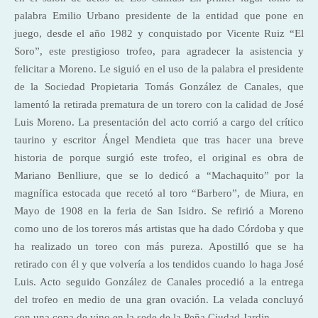
palabra Emilio Urbano presidente de la entidad que pone en
juego, desde el año 1982 y conquistado por Vicente Ruiz “El
Soro”, este prestigioso trofeo, para agradecer la asistencia y
felicitar a Moreno. Le siguió en el uso de la palabra el presidente
de la Sociedad Propietaria Tomás González de Canales, que
lamentó la retirada prematura de un torero con la calidad de José
Luis Moreno. La presentación del acto corrió a cargo del crítico
taurino y escritor Ángel Mendieta que tras hacer una breve
historia de porque surgió este trofeo, el original es obra de
Mariano Benlliure, que se lo dedicó a “Machaquito” por la
magnífica estocada que recetó al toro “Barbero”, de Miura, en
Mayo de 1908 en la feria de San Isidro. Se refirió a Moreno
como uno de los toreros más artistas que ha dado Córdoba y que
ha realizado un toreo con más pureza. Apostilló que se ha
retirado con él y que volvería a los tendidos cuando lo haga José
Luis. Acto seguido González de Canales procedió a la entrega
del trofeo en medio de una gran ovación. La velada concluyó
con una copa de vino en la sede de la Peña Ciudad Jardin.