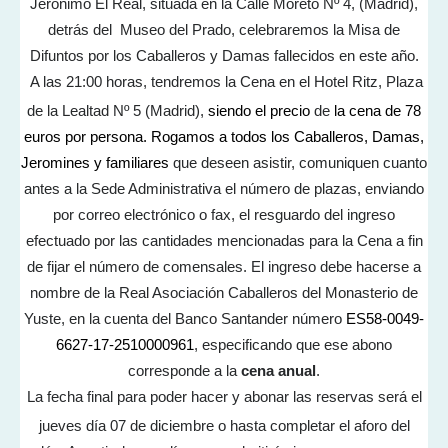
Jerónimo El Real, situada en la Calle Moreto Nº 4, (Madrid),
detrás del Museo del Prado, celebraremos la Misa de
Difuntos por los Caballeros y Damas fallecidos en este año.
A las 21:00 horas, tendremos la Cena en el Hotel Ritz, Plaza
de la Lealtad Nº 5 (Madrid),
siendo el precio
de
la cena de 78
euros por persona. Rogamos a todos los Caballeros, Damas,
Jeromines y familiares
que deseen asistir, comuniquen cuanto
antes a la Sede Administrativa el número de plazas, enviando
por correo electrónico o fax, el resguardo del ingreso
efectuado por las cantidades mencionadas para la Cena a fin
de fijar el número de comensales. El ingreso debe hacerse a
nombre de la Real Asociación Caballeros del Monasterio de
Yuste, en la cuenta del Banco Santander número
ES58-0049-
6627-17-2510000961
, especificando que ese abono
corresponde a la
cena anual
.
La fecha final para poder hacer y abonar las reservas será el
jueves día 07 de diciembre o hasta completar el aforo del