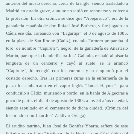
anterior del muslo derecho, cerca de la ingle, siendo trasladado a
Madrid en estado grave, aunque no tardó en reponerse y volver a
la profesión. En otra crónica se dice que “Abejarruco”, era de la
ganadería española de don Rafael José Barbero, y fue jugado en
Cádiz ese día. Toreando con “Lagartija”, el 3 de agosto de 1885,
en la plaza de San Roque (Cádiz), cuando Tornero preparaba al
toro, de nombre “Capirote
”
, negro, de la ganadería de Anastasio
Martín, para que lo banderilleara José Galindo, resbaló al pisar la
lengüeta de un cencerro y cayó al suelo; se le arrancó
“Capirote
”
, lo recogió con los cuernos y lo empitonó por el
costado derecho. Tras las primeras curas en la enfermería de la
plaza fue embarcado en el vapor inglés “James Haynes”
para
conducirlo a Cádiz, muriendo a bordo, en la bahía de Algeciras a
poco de partir, el día 4 de agosto de 1885, a los 34 años de edad,
siendo sepultado en el cementerio de dicha ciudad. (Crónica del
historiador don Juan José Zaldívar Ortega)
El erudito taurino, Juan José de Bonifaz Ybarra, refiere de este
lidiador en su libro “Víctimas de la Fiesta”, que << el óbito del