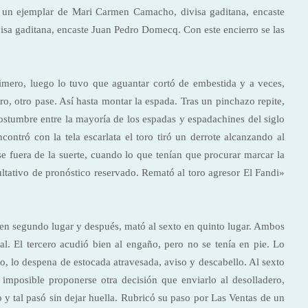
ió un ejemplar de Mari Carmen Camacho, divisa gaditana, encaste
isa gaditana, encaste Juan Pedro Domecq. Con este encierro se las
imero, luego lo tuvo que aguantar cortó de embestida y a veces,
tro, otro pase. Así hasta montar la espada. Tras un pinchazo repite,
ostumbre
entre la mayoría de los espadas y espadachines del siglo
ncontró con la tela escarlata el toro tiró un derrote alcanzando al
iese fuera de la suerte, cuando lo que tenían que procurar marcar la
ultativo de pronóstico reservado. Remató al toro agresor El Fandi»
 en segundo lugar y después, mató al sexto en quinto lugar. Ambos
al. El tercero acudió bien al engaño, pero no se tenía en pie. Lo
o, lo despena de estocada atravesada, aviso y descabello. Al sexto
e imposible proponerse otra decisión que enviarlo al desolladero,
o y tal pasó sin dejar huella. Rubricó su paso por Las Ventas de un