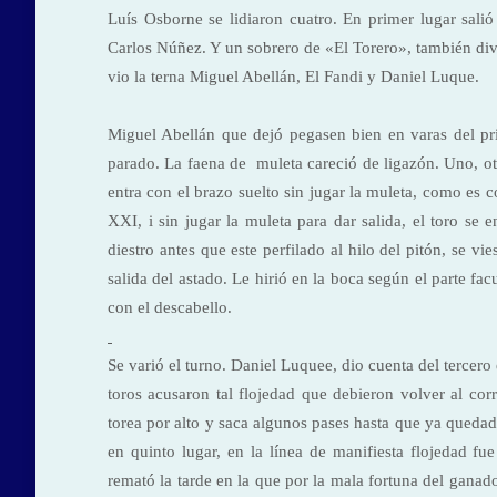
Luís Osborne se lidiaron cuatro. En primer lugar sal
Carlos Núñez. Y un sobrero de «El Torero», también div
vio la terna Miguel Abellán, El Fandi y Daniel Luque.
Miguel Abellán que dejó pegasen bien en varas del pr
parado. La faena de
mu
leta careció de ligazón. Uno, o
entra con el brazo suelto sin jugar la muleta, como es
c
XXI, i sin jugar la muleta para dar salida, el toro se e
diestro antes que este perfilado al hilo del pitón, se v
salida del astado.
Le
hirió en la boca según el parte fac
con el descabello.
Se varió el turno. Daniel
Luquee, dio cuenta
del tercero
toros acusaron tal flojedad que debieron volver al corr
torea por alto y saca algunos pases hasta que ya quedad
en quinto lugar, en la línea de manifiesta flojedad fu
remató la tarde en la que por la mala fortuna del ganad