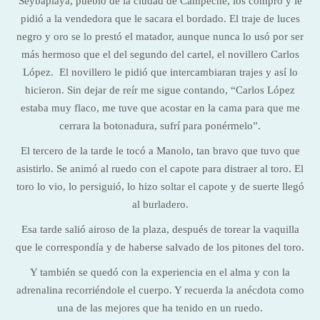
Seybaplaya, pueblo de la ciudad de Campeche, los compró y le
pidió a la vendedora que le sacara el bordado. El traje de luces
negro y oro se lo prestó el matador, aunque nunca lo usó por ser
más hermoso que el del segundo del cartel, el novillero Carlos
López. El novillero le pidió que intercambiaran trajes y así lo
hicieron. Sin dejar de reír me sigue contando, “Carlos López
estaba muy flaco, me tuve que acostar en la cama para que me
cerrara la botonadura, sufrí para ponérmelo”.
El tercero de la tarde le tocó a Manolo, tan bravo que tuvo que
asistirlo. Se animó al ruedo con el capote para distraer al toro. El
toro lo vio, lo persiguió, lo hizo soltar el capote y de suerte llegó
al burladero.
Esa tarde salió airoso de la plaza, después de torear la vaquilla
que le correspondía y de haberse salvado de los pitones del toro.
Y también se quedó con la experiencia en el alma y con la
adrenalina recorriéndole el cuerpo. Y recuerda la anécdota como
una de las mejores que ha tenido en un ruedo.