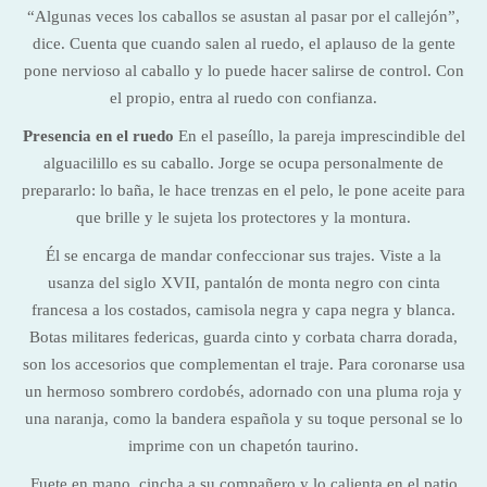
“Algunas veces los caballos se asustan al pasar por el callejón”,
dice. Cuenta que cuando salen al ruedo, el aplauso de la gente
pone nervioso al caballo y lo puede hacer salirse de control. Con
el propio, entra al ruedo con confianza.
Presencia en el ruedo
En el paseíllo, la pareja imprescindible del
alguacilillo es su caballo. Jorge se ocupa personalmente de
prepararlo: lo baña, le hace trenzas en el pelo, le pone aceite para
que brille y le sujeta los protectores y la montura.
Él se encarga de mandar confeccionar sus trajes. Viste a la
usanza del siglo XVII, pantalón de monta negro con cinta
francesa a los costados, camisola negra y capa negra y blanca.
Botas militares federicas, guarda cinto y corbata charra dorada,
son los accesorios que complementan el traje. Para coronarse usa
un hermoso sombrero cordobés, adornado con una pluma roja y
una naranja, como la bandera española y su toque personal se lo
imprime con un chapetón taurino.
Fuete en mano, cincha a su compañero y lo calienta en el patio