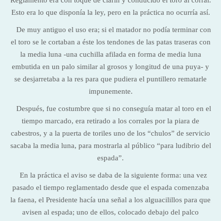
Reglamento era con toque de clarín y conducido el toro al corral.
Esto era lo que disponía la ley, pero en la práctica no ocurría así.
De muy antiguo el uso era; si el matador no podía terminar con
el toro se le cortaban a éste los tendones de las patas traseras con
la media luna -una cuchilla afilada en forma de media luna
embutida en un palo similar al grosos y longitud de una puya- y
se desjarretaba a la res para que pudiera el puntillero rematarle
impunemente.
Después, fue costumbre que si no conseguía matar al toro en el
tiempo marcado, era retirado a los corrales por la piara de
cabestros, y a la puerta de toriles uno de los “chulos” de servicio
sacaba la media luna, para mostrarla al público “para ludibrio del
espada”.
En la práctica el aviso se daba de la siguiente forma: una vez
pasado el tiempo reglamentado desde que el espada comenzaba
la faena, el Presidente hacía una señal a los alguacilillos para que
avisen al espada; uno de ellos, colocado debajo del palco